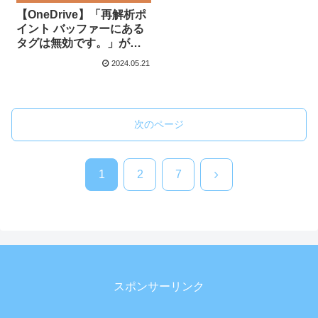
【OneDrive】「再解析ポ
イント バッファーにある
タグは無効です。」が表
示されたときの対処方法
2024.05.21
次のページ
次
1
2
7
へ
スポンサーリンク