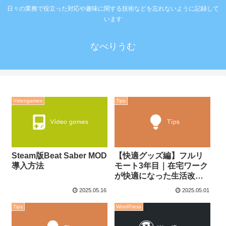
日々の業務で役立った対応や趣味に関する技術などを忘れないように記録して
います
なべりうむ
Videogames
Tips
Steam版Beat Saber MOD
【快適グッズ編】フルリ
導入方法
モート3年目｜在宅ワーク
が快適になった生活改善
アイテム5選
2025.05.16
2025.05.01
Tips
WordPress