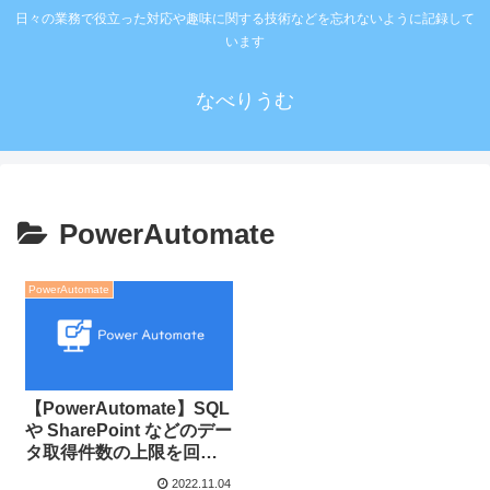
日々の業務で役立った対応や趣味に関する技術などを忘れないように記録して
います
なべりうむ
PowerAutomate
PowerAutomate
【PowerAutomate】SQL
や SharePoint などのデー
タ取得件数の上限を回避
する方法
2022.11.04